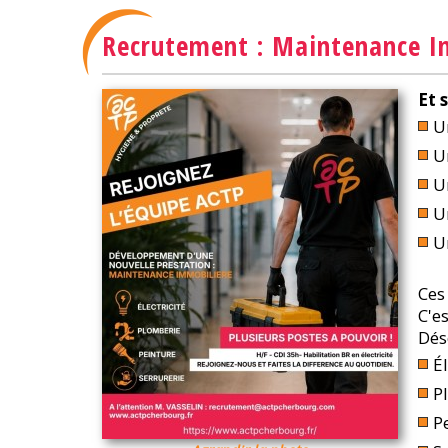
Recrutement : Maintenance I
Et 
U
U
U
U
U
Ces
C'e
Dés
Él
P
P